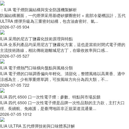
：ILIA 電子煙防漏結構與安全防護機製解析
防漏結構層面，一代煙彈采用基礎矽膠圈密封 + 底部冷凝槽設計，五代
ULTRA 煙彈升級為三重密封結構，包含油倉密封、氣...
2026-07-05
934
ILIA 采用的尼古丁鹽霧化技術原理與特點
ILIA 全系列產品均采用尼古丁鹽霧化方案，這也是當前封閉式電子煙的
主流技術路線，相比傳統遊離堿尼古丁，在吸收效率與口感...
2026-07-05
527
ILIA 電子煙熱門口味橫向盤點與風格分類
ILIA 電子煙的口味調香偏向年輕化、清甜化，整體風格以高果香、適中
涼感為主，少有厚重煙草調，可按風味方向分為四大類，不...
2026-07-05
722
ILIA 四代 6500 口一次性電子煙：參數、特點與市場反饋
ILIA 四代 6500 口一次性電子煙是品牌一次性品類的主力款，主打大口
徑、長續航、免維護，是臺灣地區非正規渠道流通量...
2026-07-05
1012
ILIA ULTRA 五代煙彈技術與口味體系詳解