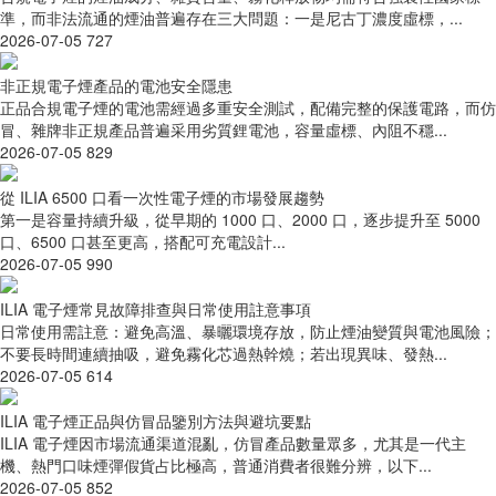
準，而非法流通的煙油普遍存在三大問題：一是尼古丁濃度虛標，...
2026-07-05
727
非正規電子煙產品的電池安全隱患
正品合規電子煙的電池需經過多重安全測試，配備完整的保護電路，而仿
冒、雜牌非正規產品普遍采用劣質鋰電池，容量虛標、內阻不穩...
2026-07-05
829
從 ILIA 6500 口看一次性電子煙的市場發展趨勢
第一是容量持續升級，從早期的 1000 口、2000 口，逐步提升至 5000
口、6500 口甚至更高，搭配可充電設計...
2026-07-05
990
ILIA 電子煙常見故障排查與日常使用註意事項
日常使用需註意：避免高溫、暴曬環境存放，防止煙油變質與電池風險；
不要長時間連續抽吸，避免霧化芯過熱幹燒；若出現異味、發熱...
2026-07-05
614
ILIA 電子煙正品與仿冒品鑒別方法與避坑要點
ILIA 電子煙因市場流通渠道混亂，仿冒產品數量眾多，尤其是一代主
機、熱門口味煙彈假貨占比極高，普通消費者很難分辨，以下...
2026-07-05
852