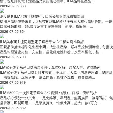
點，也是評判電子煙產品品質的核心標準。ILIA品牌在產品...
2026-07-05
663
深度解析ILIA尼古丁鹽技術：口感優勢與隱藏成癮隱患
從用戶體驗優勢來看，這項技術讓ILIA產品擁有三大核心體驗亮點。一是
口感極致順滑，3%濃度尼古丁鹽無辛辣、灼燒、嗆喉感，...
2026-07-05
654
ILIA與市面主流同類型電子煙產品全方位橫向對比測評
正規品牌擁有標準化生產車間、成熟生產線、嚴格品控檢測流程，每批次
產品均經過密封性、安全性、霧化穩定性抽檢，次品率極低，整...
2026-07-05
700
LIA電子煙全系列口味深度測評：風味拆解、適配人群、避坑指南
ILIA電子煙全系列口味延續年輕化、潮流化、大眾化的調香思路，整體以
「清爽低膩、涼感適中、還原度高」為核心風格，摒棄傳統...
2026-07-05
919
ILIA 6500口一次性電子煙全方位實測：續航、口感、優點剖析
產品核心優勢十分突出：一是免維護、零門檻，無需換彈、無需調試、無
需養護，即開即用；二是續航持久、性價比高，超大口數+可充...
2026-07-05
882