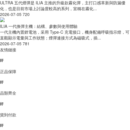
ULTRA 五代煙彈是 ILIA 主推的升級款霧化彈，主打口感革新與防漏優
化，也是目前市場上討論度較高的系列，宣稱在霧化...
2026-07-05
720
ILIA 一代換彈主機：結構、參數與使用體驗
一代主機內置鋰電池，采用 Type-C 充電接口，機身配備呼吸指示燈，可
直觀顯示電量與工作狀態；煙彈連接方式為磁吸式，插...
2026-07-05
781
友情鏈接
好
正品保障
好
品類齊全
好
貨到付款
好