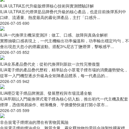
ILIA ULTRA五代升級版煙彈核心技術與實測體驗詳解
ILIA ULTRA五代煙彈是品牌疊代升級的核心產品，也是目前換彈系列中
口碑、流通量、熱度最高的霧化彈產品，主打「口感升...
2026-07-05
690
ILIA一代換彈主機深度測評：做工、口感、故障與真偽全解析
實際抽吸口感表現上，一代主機輸出功率偏溫和，功率輸出穩定均勻，不
會出現忽大忽小的煙霧波動。搭配3%尼古丁鹽煙彈，擊喉感平...
2026-07-05
852
ILIA全系產品疊代史：從初代換彈到新款一次性完整復盤
ILIA電子煙的產品疊代歷程，精準貼合小眾電子煙市場的消費趨勢變化，
從單一入門機型逐步升級為全矩陣產品體系，每一代產品的...
2026-07-05
942
ILIA哩亞電子煙品牌溯源、發展歷程與市場流通全貌
ILIA早期以入門級換彈式電子煙為核心切入點，推出初代一代主機及配套
煙彈，憑借簡易操作、輕薄機身、平價優勢快速打開小眾市...
2026-07-05
599
非合規電子煙煙油的潛在有害物質風險
合規電子煙的煙油成分、雜質含量、霧化釋放物均需符合強製性國家標